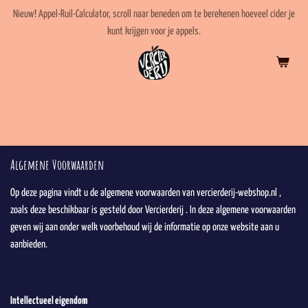
Ga
Nieuw! Appel-Ruil-Calculator, scroll naar beneden om te berekenen hoeveel cider je
direct
kunt krijgen voor je appels.
naar
de
hoofdinhoud
Algemene Voorwaarden
Op deze pagina vindt u de algemene voorwaarden van vercierderij-webshop.nl ,
zoals deze beschikbaar is gesteld door Vercierderij . In deze algemene voorwaarden
geven wij aan onder welk voorbehoud wij de informatie op onze website aan u
aanbieden.
Intellectueel eigendom